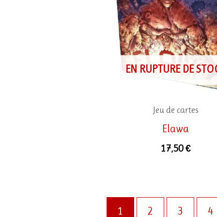
EN RUPTURE DE STO
Jeu de cartes
Elawa
17,50
€
1
2
3
4