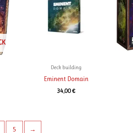
CK
Deck building
Eminent Domain
34,00
€
5
→