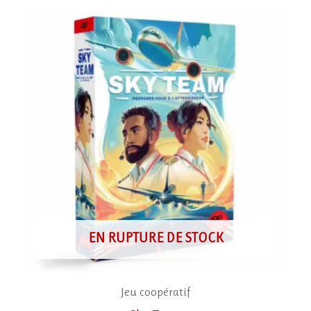
EN RUPTURE DE STOCK
Jeu coopératif