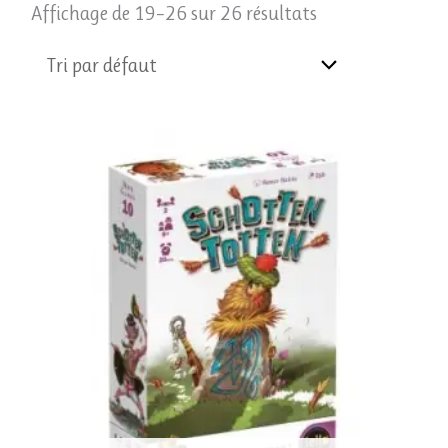
Affichage de 19–26 sur 26 résultats