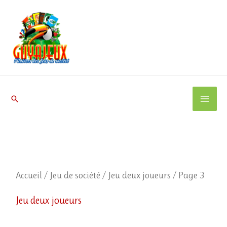
Aller
au
contenu
Rechercher
Accueil
/
Jeu de société
/
Jeu deux joueurs
/ Page 3
Jeu deux joueurs