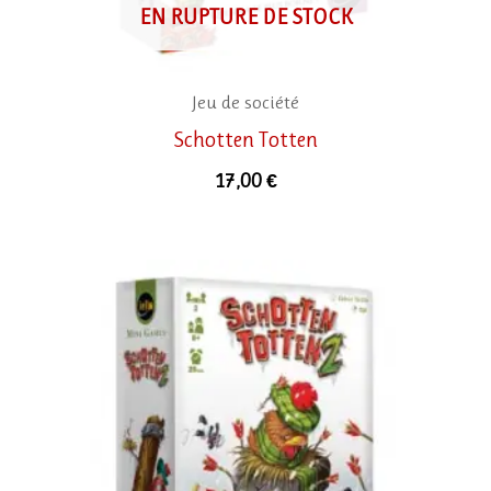
EN RUPTURE DE STOCK
Jeu de société
Schotten Totten
17,00
€