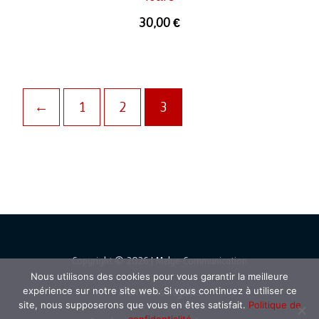
30,00
€
←
1
2
3
Copyright © 2026 | Melye-Communication
Nous utilisons des cookies pour vous garantir la meilleure
Mentions
Légales
expérience sur notre site web. Si vous continuez à utiliser ce
site, nous supposerons que vous en êtes satisfait.
Politique de