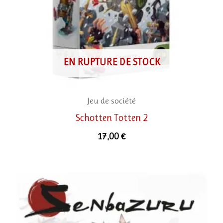
EN RUPTURE DE STOCK
Jeu de société
Schotten Totten 2
17,00
€