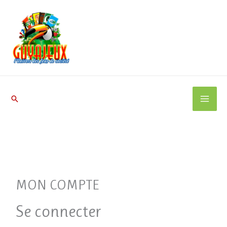
Aller
au
contenu
Rechercher
Obligatoire
Obligatoire
MON COMPTE
Se connecter