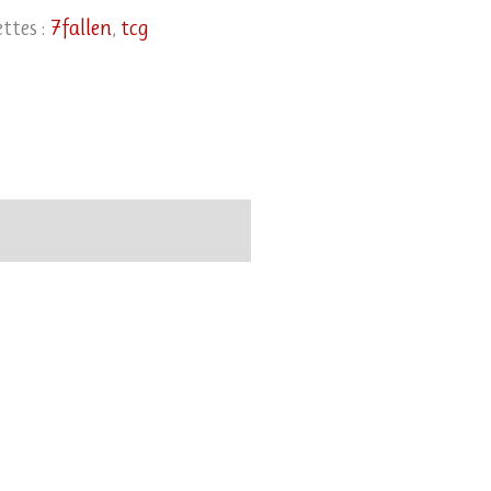
ttes :
7fallen
,
tcg