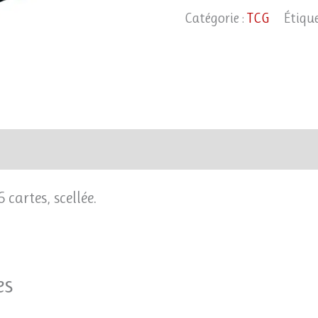
de
Catégorie :
TCG
Étique
20
boosters
(FR)
cartes, scellée.
es