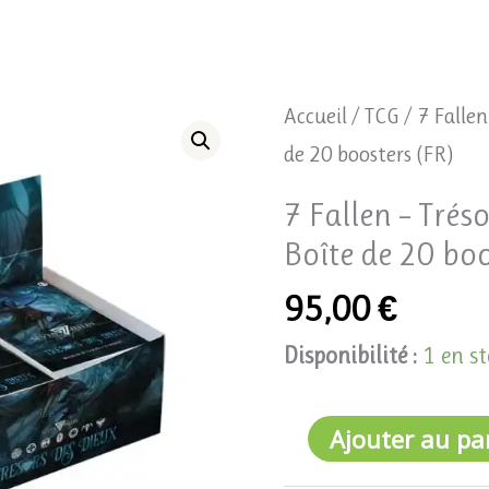
quantité
Accueil
/
TCG
/ 7 Fallen
de
de 20 boosters (FR)
7
7 Fallen – Tréso
Fallen
Boîte de 20 boo
-
95,00
€
Trésors
des
Disponibilité :
1 en s
Dieux
-
Ajouter au pa
Boîte