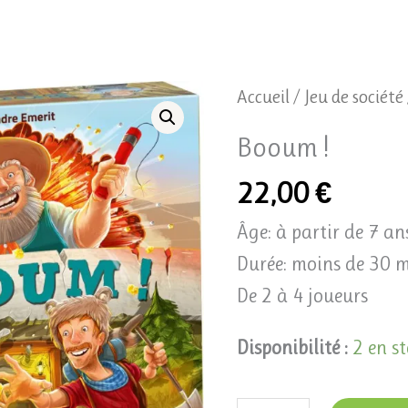
quantité
Accueil
/
Jeu de société
de
Booum !
Booum
22,00
€
!
Âge: à partir de 7 an
Durée: moins de 30 
De 2 à 4 joueurs
Disponibilité :
2 en s