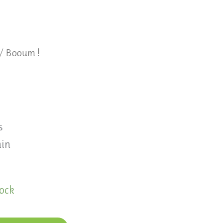
/ Booum !
s
min
tock