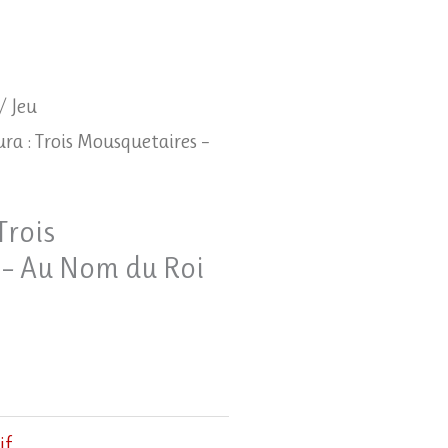
/
Jeu
ra : Trois Mousquetaires –
Trois
 – Au Nom du Roi
if