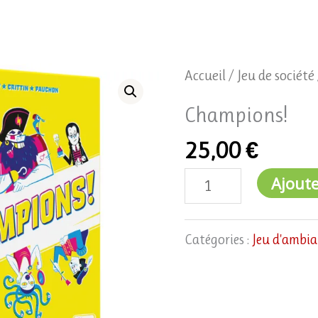
quantité
Accueil
/
Jeu de société
de
Champions!
Champions!
25,00
€
Ajoute
Catégories :
Jeu d'ambi