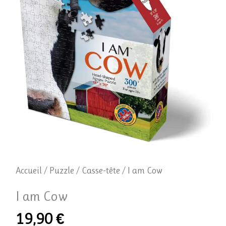
Cow
Accueil
/
Puzzle / Casse-tête
/ I am Cow
I am Cow
19,90
€