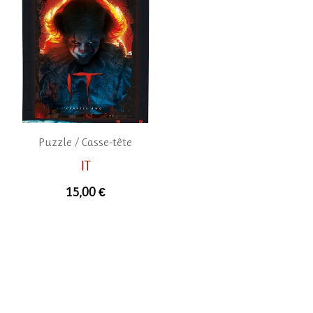
Puzzle / Casse-tête
IT
15,00
€