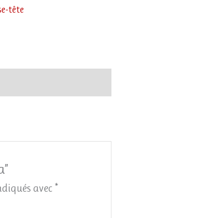
se-tête
a”
indiqués avec
*