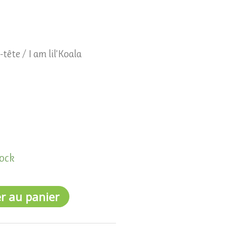
-tête
/ I am lil’Koala
tock
r au panier