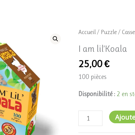
quantité
Accueil
/
Puzzle / Casse
de
I am lil’Koala
I
25,00
€
am
lil'Koala
100 pièces
Disponibilité :
2 en s
Ajoute