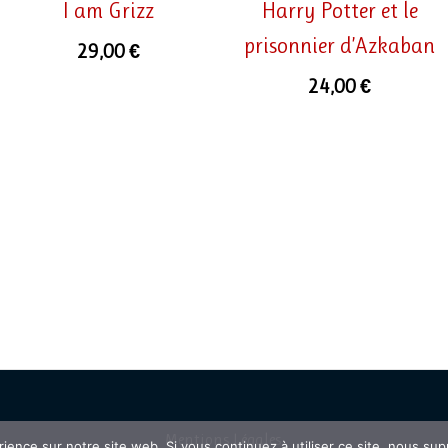
I am Grizz
Harry Potter et le
prisonnier d’Azkaban
29,00
€
24,00
€
Mentions
Légales
rience sur notre site web. Si vous continuez à utiliser ce site, nous su