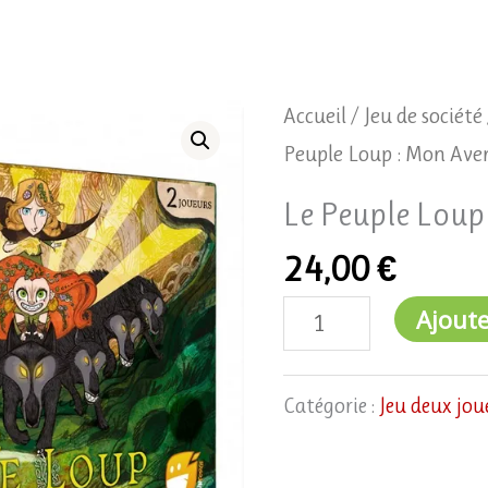
quantité
Accueil
/
Jeu de société
de
Peuple Loup : Mon Ave
Le
Le Peuple Loup
Peuple
24,00
€
Loup
:
Ajoute
Mon
Aventure
Catégorie :
Jeu deux jou