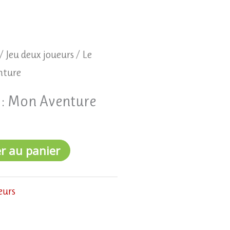
/
Jeu deux joueurs
/ Le
nture
 : Mon Aventure
r au panier
eurs