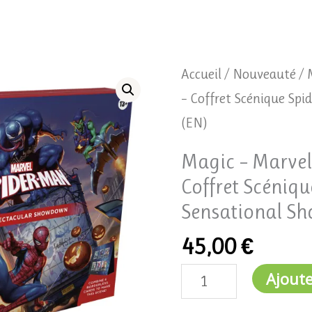
quantité
Accueil
/
Nouveauté
/ 
de
– Coffret Scénique Sp
Magic
(EN)
-
Magic – Marvel
Marvel's
Coffret Scéniqu
Spider
Sensational S
Man
45,00
€
-
Coffret
Ajoute
Scénique