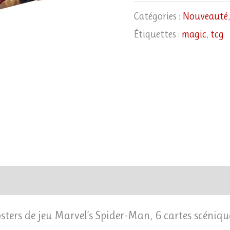
Spidey's
Catégories :
Nouveauté
Sensational
Étiquettes :
magic
,
tcg
Showdown
(EN)
osters de jeu Marvel’s Spider-Man, 6 cartes scéniqu