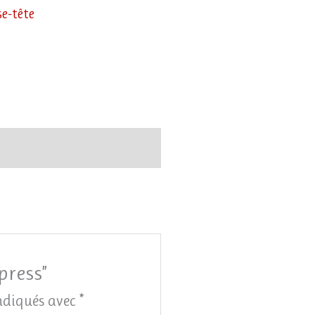
se-tête
press”
indiqués avec
*