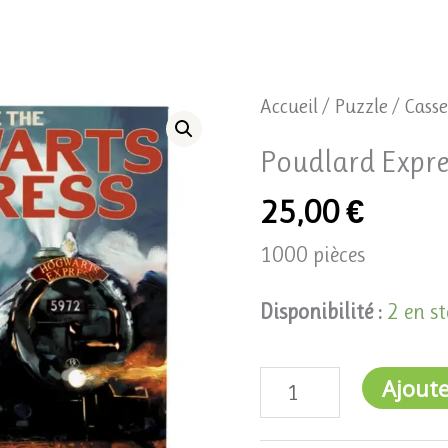
quantité
Accueil
/
Puzzle / Casse
de
Poudlard Expre
Poudlard
25,00
€
Express
1000 pièces
Disponibilité :
2 en s
Ajoute