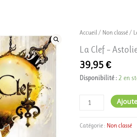
quantité
Accueil
/
Non classé
/ L
de
La Clef – Astoli
La
39,95
€
Clef
-
Disponibilité :
2 en s
Astolie
Ajoute
Catégorie :
Non classé