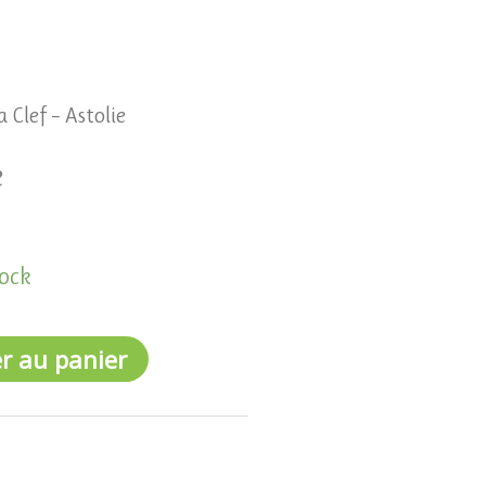
a Clef – Astolie
e
tock
r au panier