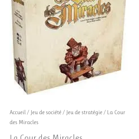
des
Miracles
Accueil
/
Jeu de société
/
Jeu de stratégie
/ La Cour
des Miracles
La Cour des Miracles