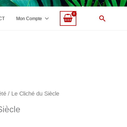
Recher
CT
Mon Compte
été
/ Le Cliché du Siècle
Siècle