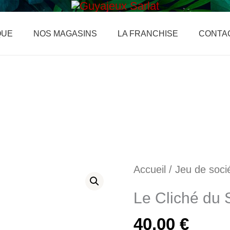
QUE
NOS MAGASINS
LA FRANCHISE
CONTA
quantité
Accueil
/
Jeu de soci
de
Le Cliché du 
Le
40,00
€
Cliché