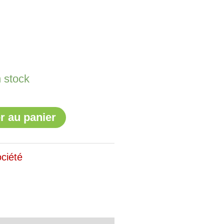
 stock
r au panier
ciété