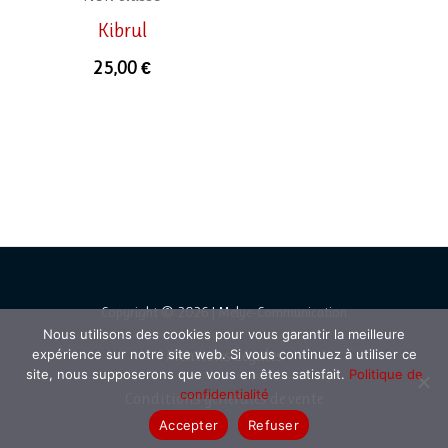
Kibrul
25,00
€
Copyright © 2026 | Melye-Communication
Nous utilisons des cookies pour vous garantir la meilleure
Mentions
Légales
expérience sur notre site web. Si vous continuez à utiliser ce
site, nous supposerons que vous en êtes satisfait.
Politique de
confidentialité
Conditions générales de vente
Accepter
Refuser