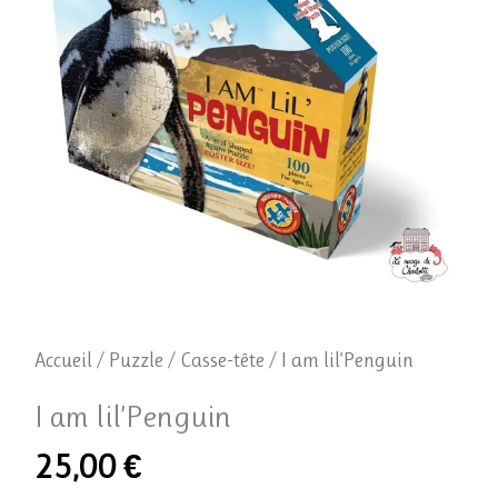
lil'Penguin
Accueil
/
Puzzle / Casse-tête
/ I am lil’Penguin
I am lil’Penguin
25,00
€